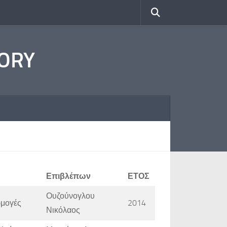
TORY
Επιβλέπων
ΕΤΟΣ
Ουζούνογλου
ρμογές
2014
Νικόλαος