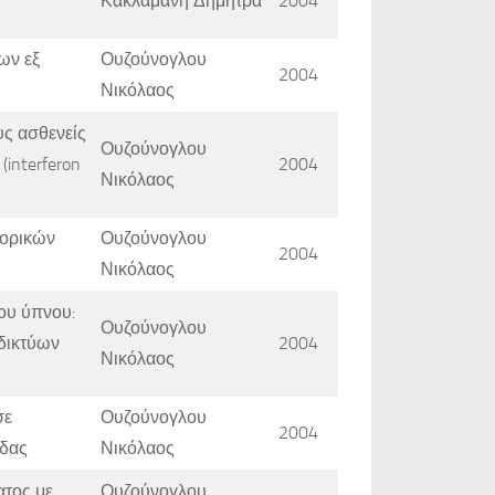
Κακλαμάνη Δήμητρα
2004
ων εξ
Ουζούνογλου
2004
Νικόλαος
ς ασθενείς
Ουζούνογλου
interferon
2004
Νικόλαος
φορικών
Ουζούνογλου
2004
Νικόλαος
του ύπνου:
Ουζούνογλου
δικτύων
2004
Νικόλαος
σε
Ουζούνογλου
2004
ίδας
Νικόλαος
ατος με
Ουζούνογλου