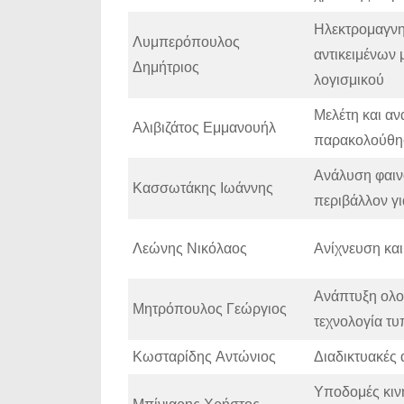
Ηλεκτρομαγνη
Λυμπερόπουλος
αντικειμένων
Δημήτριος
λογισμικού
Μελέτη και αν
Αλιβιζάτος Εμμανουήλ
παρακολούθησ
Ανάλυση φαιν
Κασσωτάκης Ιωάννης
περιβάλλον γι
Λεώνης Νικόλαος
Ανίχνευση κα
Ανάπτυξη ολο
Μητρόπουλος Γεώργιος
τεχνολογία τ
Κωσταρίδης Αντώνιος
Διαδικτυακές 
Υποδομές κιν