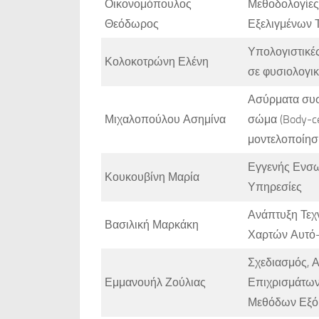
Οικονομόπουλος
Μεθοδολογίες
Θεόδωρος
Εξελιγμένων 
Υπολογιστικέ
Κολοκοτρώνη Ελένη
σε φυσιολογικ
Ασύρματα συσ
Μιχαλοπούλου Ασημίνα
σώμα (Body-ce
μοντελοποίησ
Εγγενής Ενσω
Κουκουβίνη Μαρία
Υπηρεσίες
Ανάπτυξη Τεχ
Βασιλική Μαρκάκη
Χαρτών Αυτό-
Σχεδιασμός, 
Εμμανουήλ Ζούλιας
Επιχρισμάτων
Μεθόδων Εξό