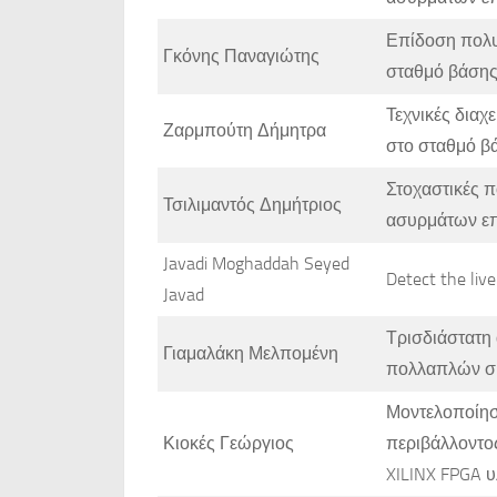
Επίδοση πολ
Γκόνης Παναγιώτης
σταθμό βάσης
Τεχνικές δια
Ζαρμπούτη Δήμητρα
στο σταθμό β
Στοχαστικές π
Τσιλιμαντός Δημήτριος
ασυρμάτων επ
Javadi Moghaddah Seyed
Detect the liv
Javad
Τρισδιάστατη 
Γιαμαλάκη Μελπομένη
πολλαπλών σ
Μοντελοποίησ
Κιοκές Γεώργιος
περιβάλλοντος
XILINX FPGA 