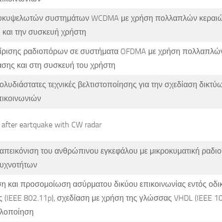
υκυψελωτών συστημάτων WCDMA με χρήση πολλαπλών κεραιώ
 και την συσκευή χρήστη
χείρισης ραδιοπόρων σε συστήματα OFDMA με χρήση πολλαπλώ
άσης και στη συσκευή του χρήστη
ολυδιάστατες τεχνικές βελτιστοποίησης για την σχεδίαση δικτύ
ικοινωνιών
e after eartquake with CW radar
απεικόνιση του ανθρώπινου εγκεφάλου με μικροκυματική ραδιο
υχνοτήτων
η και προσομοίωση ασύρματου δικύου επικοινωνίας εντός οδι
 (IEEE 802.11p), σχεδίαση με χρήση της γλώσσας VHDL (IEEE 10
υλοποίηση