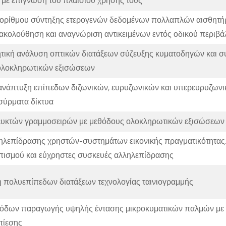
 με επίγνωση του πλαισίου χρήσης τους
ορίθμου σύντηξης ετερογενών δεδομένων πολλαπλών αισθητή
ακολούθηση και αναγνώριση αντικειμένων εντός οδικού περιβά
τική ανάλυση οπτικών διατάξεων σύζευξης κυματοδηγών και σ
ολοκληρωτικών εξισώσεων
 ανάπτυξη επίπεδων διζωνικών, ευρυζωνικών και υπερευρυζων
σύρματα δίκτυα
υκτών γραμμοσειρών με μεθόδους ολοκληρωτικών εξισώσεων
ηλεπίδρασης χρηστών-συστημάτων εικονικής πραγματικότητας:
πισμού και εύχρηστες συσκευές αλληλεπίδρασης
πολυεπίπεδων διατάξεων τεχνολογίας ταινιογραμμής
όδων παραγωγής υψηλής έντασης μικροκυματικών παλμών με τ
πίεσης