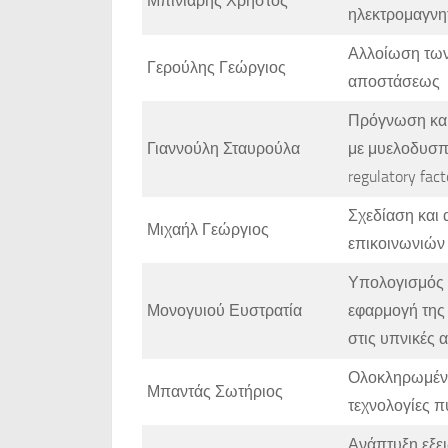
Μπίνιαρης Χρήστος
ηλεκτρομαγν
Αλλοίωση των
Γερούλης Γεώργιος
αποστάσεως
Πρόγνωση και
Γιαννούλη Σταυρούλα
με μυελοδυσπλ
regulatory fact
Σχεδίαση και
Μιχαήλ Γεώργιος
επικοινωνιών
Υπολογισμός τ
Μονογυιού Ευστρατία
εφαρμογή της
στις υπνικές 
Ολοκληρωμένα
Μπαντάς Σωτήριος
τεχνολογίες 
Ανάπτυξη εξε