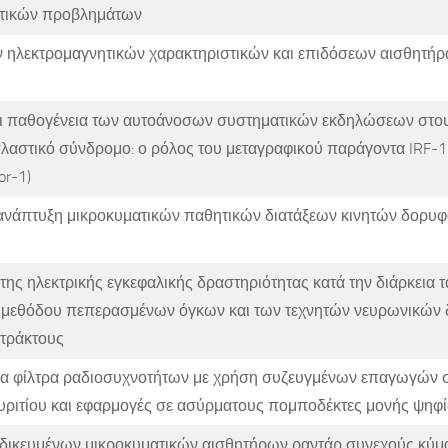
ητικών προβλημάτων
 ηλεκτρομαγνητικών χαρακτηριστικών και επιδόσεων αισθητήρ
 παθογένεια των αυτοάνοσων συστηματικών εκδηλώσεων στου
αστικό σύνδρομο: ο ρόλος του μεταγραφικού παράγοντα IRF-1 (
or-1)
 ανάπτυξη μικροκυματικών παθητικών διατάξεων κινητών δορυ
ης ηλεκτρικής εγκεφαλικής δραστηριότητας κατά την διάρκεια 
 μεθόδου πεπερασμένων όγκων και των τεχνητών νευρωνικών 
ατράκτους
 φίλτρα ραδιοσυχνοτήτων με χρήση συζευγμένων επαγωγών 
πυριτίου και εφαρμογές σε ασύρματους πομποδέκτες μονής ψηφ
ιδικευμένων μικροκυματικών αισθητήρων ραντάρ συνεχούς κύμ