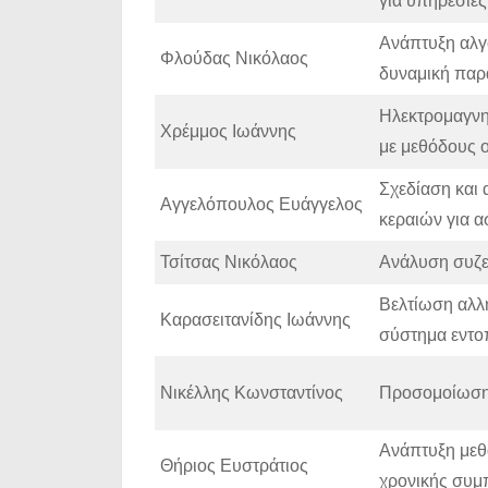
για υπηρεσίες
Ανάπτυξη αλγ
Φλούδας Νικόλαος
δυναμική παρ
Ηλεκτρομαγνη
Χρέμμος Ιωάννης
με μεθόδους 
Σχεδίαση και
Αγγελόπουλος Ευάγγελος
κεραιών για α
Τσίτσας Νικόλαος
Ανάλυση συζε
Βελτίωση αλλ
Καρασειτανίδης Ιωάννης
σύστημα εντο
Νικέλλης Κωνσταντίνος
Προσομοίωση 
Ανάπτυξη μεθ
Θήριος Ευστράτιος
χρονικής συμ