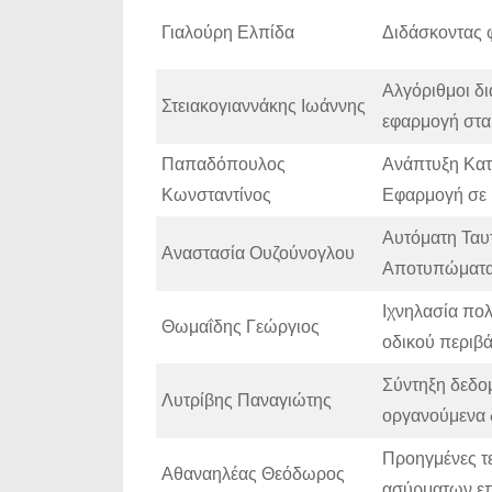
Γιαλούρη Ελπίδα
Διδάσκοντας 
Αλγόριθμοι δ
Στειακογιαννάκης Ιωάννης
εφαρμογή στα
Παπαδόπουλος
Ανάπτυξη Κατ
Κωνσταντίνος
Εφαρμογή σε 
Αυτόματη Ταυ
Αναστασία Ουζούνογλου
Αποτυπώματ
Ιχνηλασία πο
Θωμαΐδης Γεώργιος
οδικού περιβ
Σύντηξη δεδο
Λυτρίβης Παναγιώτης
οργανούμενα 
Προηγμένες τ
Αθαναηλέας Θεόδωρος
ασύρματων επ