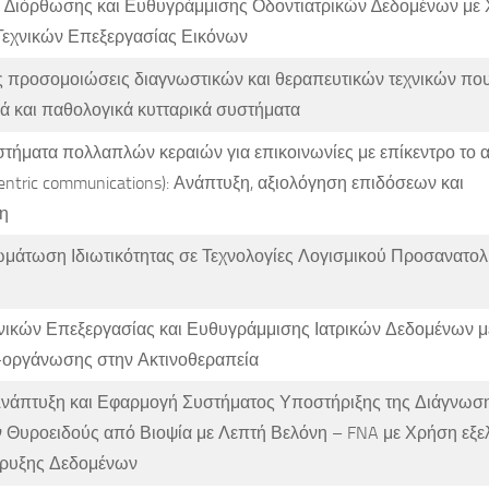
 ∆ιόρθωσης και Ευθυγράμμισης Οδοντιατρικών ∆εδομένων με
Τεχνικών Επεξεργασίας Εικόνων
ς προσομοιώσεις διαγνωστικών και θεραπευτικών τεχνικών πο
ά και παθολογικά κυτταρικά συστήματα
τήματα πολλαπλών κεραιών για επικοινωνίες με επίκεντρο το
ntric communications): Ανάπτυξη, αξιολόγηση επιδόσεων και
η
μάτωση Ιδιωτικότητας σε Τεχνολογίες Λογισμικού Προσανατολ
νικών Επεξεργασίας και Ευθυγράμμισης Ιατρικών Δεδομένων 
οργάνωσης στην Ακτινοθεραπεία
Ανάπτυξη και Εφαρμογή Συστήματος Υποστήριξης της Διάγνωσ
 Θυροειδούς από Βιοψία με Λεπτή Βελόνη – FNA με Χρήση εξε
ρυξης Δεδομένων