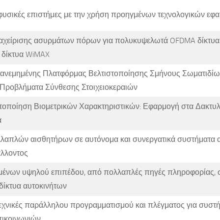
φυσικές επιστήμες με την χρήση προηγμένων τεχνολογικών εφ
ιαχείρισης ασυρμάτων πόρων για πολυκυψελωτά OFDMA δίκτυα
 δίκτυα WiMAX
ανεμημένης Πλατφόρμας Βελτιστοποίησης Σμήνους Σωματιδίω
Προβλήματα Σύνθεσης Στοιχειοκεραιών
τοποίηση Βιομετρικών Χαρακτηριστικών: Εφαρμογή στα Δακτυλ
α
λλαπλών αισθητήρων σε αυτόνομα και συνεργατικά συστήματα 
άλλοντος
μένων υψηλού επιπέδου, από πολλαπλές πηγές πληροφορίας, 
δίκτυα αυτοκινήτων
εχνικές παράλληλου προγραμματισμού και πλέγματος για συστ
ικοινωνιών