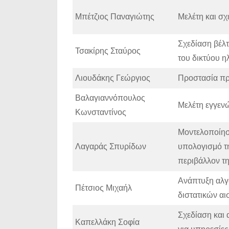
Μπέτζιος Παναγιώτης
Μελέτη και σχ
Σχεδίαση βέλ
Τσακίρης Σταύρος
του δικτύου η
Λιουδάκης Γεώργιος
Προστασία πρ
Βαλαγιαννόπουλος
Μελέτη εγγεν
Κωνσταντίνος
Μοντελοποίησ
Λαγαράς Σπυρίδων
υπολογισμό τ
περιβάλλον τ
Ανάπτυξη αλγ
Πέτσιος Μιχαήλ
διστατικών α
Σχεδίαση και
Καπελλάκη Σοφία