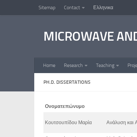
Sitemap
Contact
Ελληνικα
Skip to content
MICROWAVE AND
Home
Research
Teaching
Proj
PH.D. DISSERTATIONS
Ονοματεπώνυμο
Κουτσουπίδου Μαρία
Ανάλυση και Α