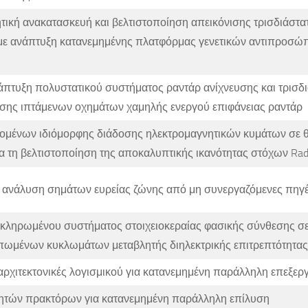
τική ανακατασκευή και βελτιστοποίηση απεικόνισης τρισδιάστ
 με ανάπτυξη κατανεμημένης πλατφόρμας γενετικών αντιπροσ
άπτυξη πολυστατικού συστήματος ραντάρ ανίχνευσης και τρισδ
ης ιπτάμενων οχημάτων χαμηλής ενεργού επιφάνειας ραντάρ
ομένων ιδιόμορφης διάδοσης ηλεκτρομαγνητικών κυμάτων σε 
α τη βελτιστοποίηση της αποκαλυπτικής ικανότητας στόχων Rad
ι ανάλυση σημάτων ευρείας ζώνης από μη συνεργαζόμενες πηγ
κληρωμένου συστήματος στοιχειοκεραίας φασικής σύνθεσης σ
υπωμένων κυκλωμάτων μεταβλητής διηλεκτρικής επιτρεπτότητας
αρχιτεκτονικές λογισμικού για κατανεμημένη παράλληλη επεξερ
ητών πρακτόρων για κατανεμημένη παράλληλη επίλυση